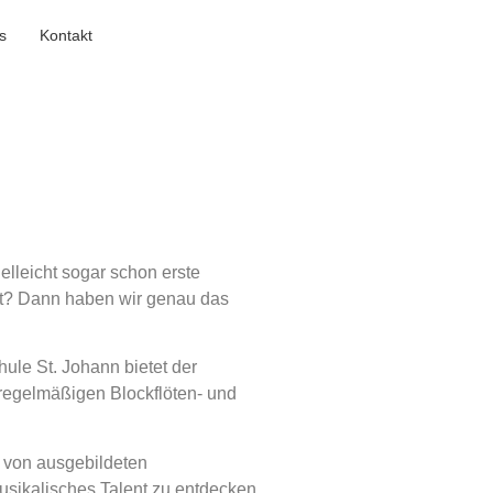
s
Kontakt
ielleicht sogar schon erste
et? Dann haben wir genau das
ule St. Johann bietet der
regelmäßigen Blockflöten- und
t von ausgebildeten
ikalisches Talent zu entdecken.